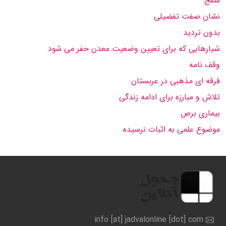
سمج
نشان صفت تفضیلی
بدون تردید
شیارهایی که برای تعیین وضعیت معدن حفر می شود
وقف نامه
فرقه ای مذهبی در عربستان
تلاش و مبارزه برای ادامه زندگی
بیماری برص
موضوع علمی به اثبات نرسیده
info [at] jadvalonline [dot] com