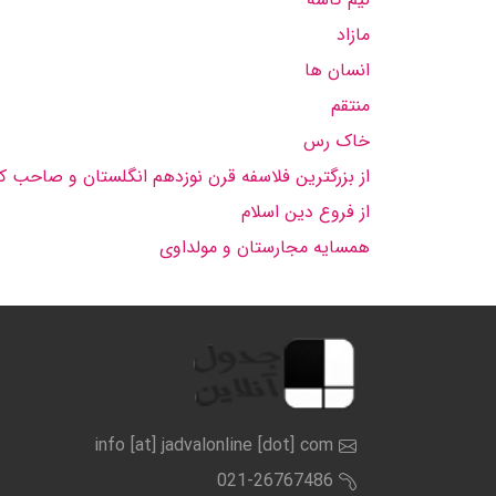
مازاد
انسان ها
منتقم
خاک رس
از بزرگترین فلاسفه قرن نوزدهم انگلستان و صاحب ک
از فروع دین اسلام
همسایه مجارستان و مولداوی
info [at] jadvalonline [dot] com
021-26767486