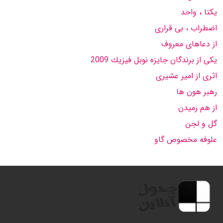
یكتا ، واحد
اضطراب ، بی قراری
از دعاهای معروف
یكی از برندگان جایزه نوبل فیزیك 2009
اثری از امیر عشیری
رهبر هون ها
از هم رمیدن
گل و لجن
علوفه مخصوص گاو