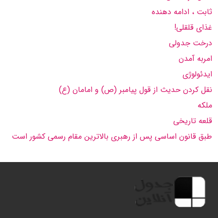
ثابت ، ادامه دهنده
غذای قلقلی!
درخت جدولی
امربه آمدن
ایدئولوژی
نقل كردن حدیث از قول پیامبر (ص) و امامان (ع)
ملكه
قلعه تاریخی
طبق قانون اساسی پس از رهبری بالاترین مقام رسمی كشور است