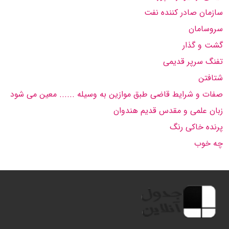
سازمان صادر كننده نفت
سروسامان
گشت و گذار
تفنگ سرپر قدیمی
شتافتن
صفات و شرایط قاضی طبق موازین به وسیله ...... معین می شود
زبان علمی و مقدس قدیم هندوان
پرنده خاكی رنگ
چه خوب