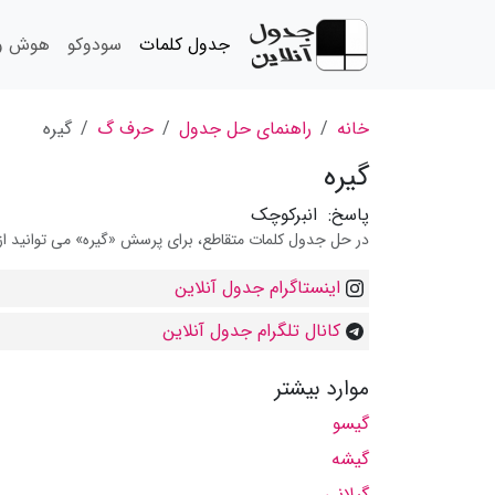
جدول کلمات
سودوکو
هوش و 
خانه
راهنمای حل جدول
حرف گ
گیره
گیره
پاسخ:
انبرکوچک
در حل جدول کلمات متقاطع، برای پرسش «گیره» می توانید از 
اینستاگرام جدول آنلاین
کانال تلگرام جدول آنلاین
موارد بیشتر
گیسو
گیشه
گیلانی