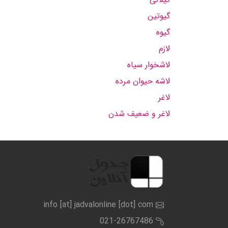
گیوتین
گیوه
لازم
لاشخوار سیاه
لاشه حیوان مرده
لاغر
لاغر و ضعیف شدن
info [at] jadvalonline [dot] com
021-26767486