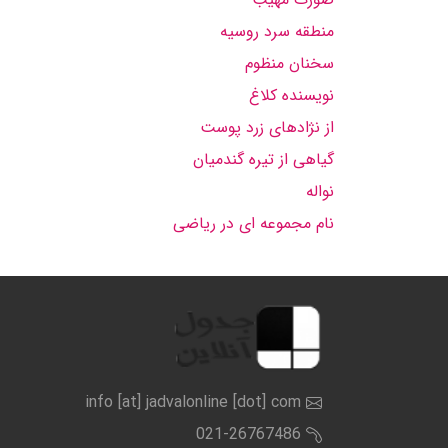
منطقه سرد روسیه
سخنان منظوم
نویسنده كلاغ
از نژادهای زرد پوست
گیاهی از تیره گندمیان
نواله
نام مجموعه ای در ریاضی
info [at] jadvalonline [dot] com
021-26767486