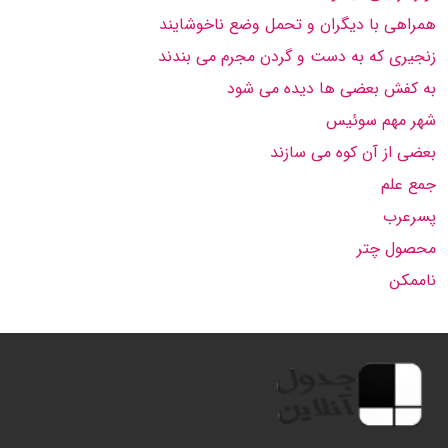
همراهی با دیگران و تحمل وضع ناخوشایند
زنجیری كه به دست و گردن مجرم می بندند
به كفش بعضی ها دیده می شود
شهر مهم سوئیس
بعضی از آن كوه می سازند
جمع علم
پسرعرب
محصول چتر
ناممكن