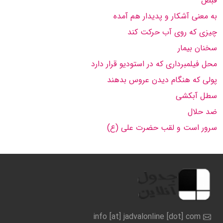
قبض
به معنی آشكار و پدیدار هم آمده
چیزی كه روی آب حركت كند
سخنان بیمار
محل فیلمبرداری كه در استودیو قرار دارد
پولی كه هنگام دیدن عروس بدهند
سطل آبكشی
ضد حلال
سرور است و لقب حضرت علی (ع)
info [at] jadvalonline [dot] com