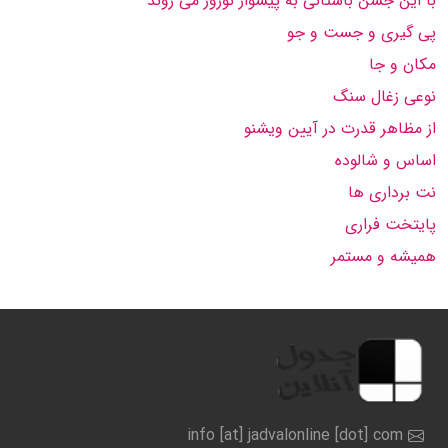
با این جشن باستانی به پیشوار نوروز می روند
پی گیری و جست و جو
مكان و جا
نوعی زغال سنگ
از مظاهر قدرت در آیین ویشنو
اساس و شالوده
نت برداری ها
پایتخت فراری
همیشه و مستمر
info [at] jadvalonline [dot] com