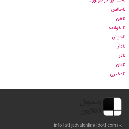
ناحیه ای در نیویورک
ناخالص
ناخن
نا خوانده
ناخوش
نادار
نادر
نادان
نادختری
info [at] jadvalonline [dot] com