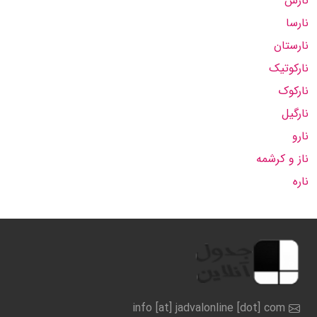
نارس
نارسا
نارستان
نارکوتیک
نارکوک
نارگیل
نارو
ناز و کرشمه
ناره
info [at] jadvalonline [dot] com