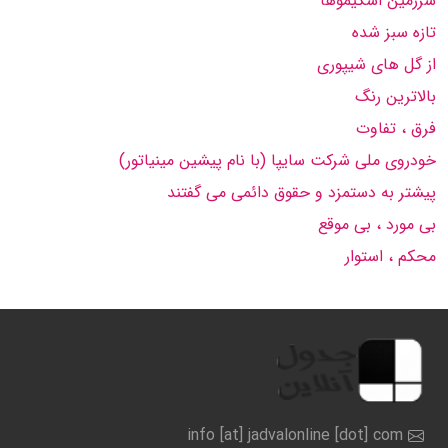
سرزمین اسكیموها
تازه سبز شده
از گل های شیپوری
بالاترین رنگ
فرق ، تفاوت
خودروی ملی شركت سایپا (با نام پیشین مینیاتور)
پیشتر به دستمزد و حقوق دائمی می گفتند
بی مورد ، بی موقع
محكم ، استوار
info [at] jadvalonline [dot] com