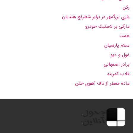
ركن
بازی بزرگمهر در برابر شطرنج هندیان
ماركی بر لاستیك خودرو
همت
سلام پارسیان
غول و دیو
برادر اصفهانی
قلاب كمربند
ماده معطر از ناف آهوی ختن