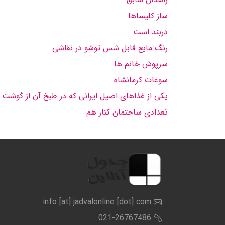
ساز كلیساها
دربند است
رنگ مایع قابل شس توشو در نقاشی
سرپوش خانم ها
سوغات كرمانشاه
یكی از غذاهای اصیل ایرانی كه در طبخ آن از گوشت 
تعدادی ساختمان كنار هم
info [at] jadvalonline [dot] com
021-26767486