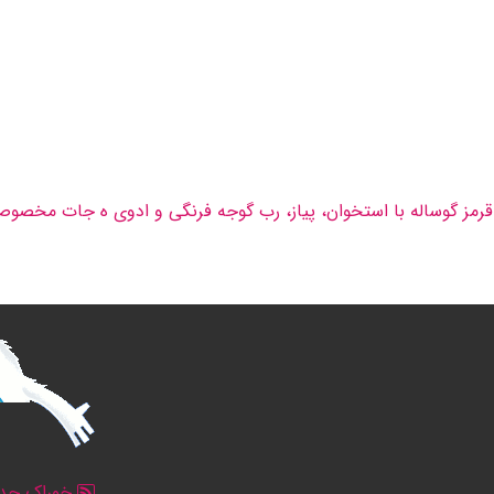
قرمز گوساله با استخوان، پیاز، رب گوجه فرنگی و ادوی ه جات مخصوص
خوراک جدو