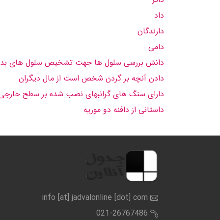
داد
دارندگان
دامی
دانش بررسی سلول ها جهت تشخیص سلول های بدخ
دادن آنچه بر گردن شخص است از مال دیگران
دارای سنگ های گرانبهای نصب شده بر سطح خارجی
داستانی از دافنه دو موریه
info [at] jadvalonline [dot] com
021-26767486