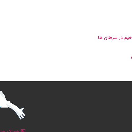
یم در سرطان ها
خوراک جدو