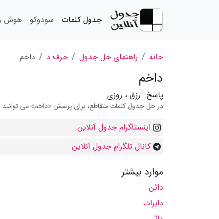
جدول کلمات
سودوکو
هوش و 
خانه
راهنمای حل جدول
حرف د
داخم
داخم
پاسخ:
رزق ، روزی
در حل جدول کلمات متقاطع، برای پرسش «داخم» می توانید از 
اینستاگرام جدول آنلاین
کانال تلگرام جدول آنلاین
موارد بیشتر
دائن
دابرات
داثر