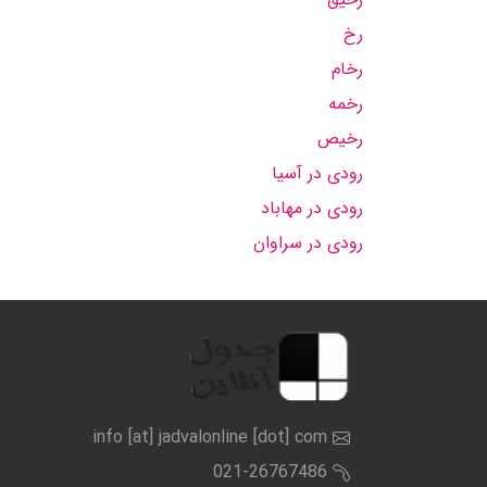
رخ
رخام
رخمه
رخیص
رودی در آسیا
رودی در مهاباد
رودی در سراوان
info [at] jadvalonline [dot] com
021-26767486