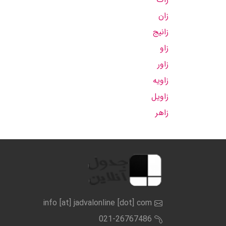
زان
زانیج
زاو
زاور
زاویه
زاویل
زاهر
info [at] jadvalonline [dot] com
021-26767486