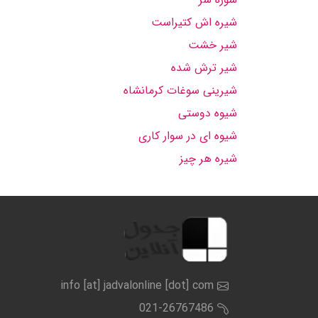
شیره اش کتیراست
شیر خشت
شیر ترش شده
شیرینی سوغات کرمانشاه
شیوه دوستی
شیوه ای در سوار کاری
شیره هر چیز
info [at] jadvalonline [dot] com
021-26767486