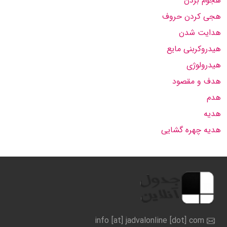
هجوم بردن
هجی کردن حروف
هدایت شدن
هیدروکربنی مایع
هیدرولوژی
هدف و مقصود
هدم
هدیه
هدیه چهره گشایی
info [at] jadvalonline [dot] com