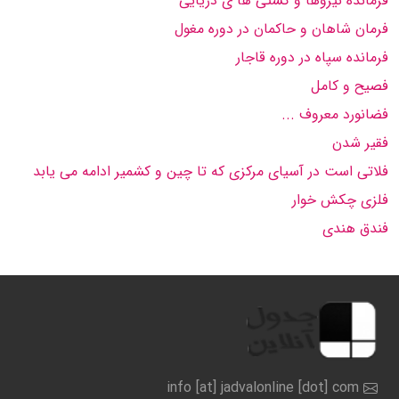
فرمانده نیروها و کشتی ها ی دریایی
فرمان شاهان و حاکمان در دوره مغول
فرمانده سپاه در دوره قاجار
فصیح و کامل
فضانورد معروف ...
فقیر شدن
فلاتی است در آسیای مرکزی که تا چین و کشمیر ادامه می یابد
فلزی چکش خوار
فندق هندی
info [at] jadvalonline [dot] com