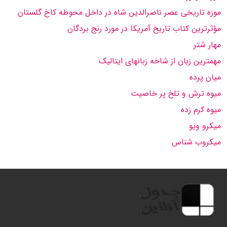
موزه تاریخی عصر ناصرالدین شاه در داخل محوطه کاخ گلستان
مؤثرترین کتاب تاریخ آمریکا در مورد رنج بردگان
مهار شتر
مهمترین زبان از شاخه زبانهای ایتالیک
میان پرده
میوه ترش و تلخ پر خاصیت
میوه کرم زده
میکرو ویو
میکروب شناس