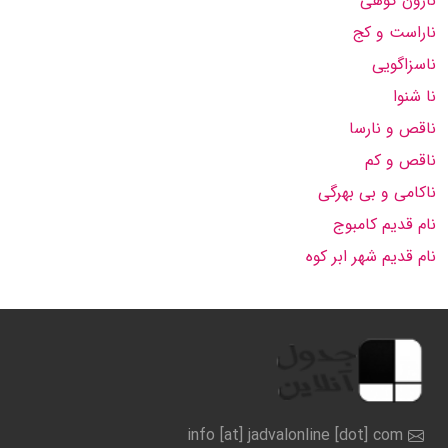
نارون کوهی
ناراست و کج
ناسزاگویی
نا شنوا
ناقص و نارسا
ناقص و کم
ناکامی و بی بهرگی
نام قدیم کامبوج
نام قدیم شهر ابر کوه
info [at] jadvalonline [dot] com