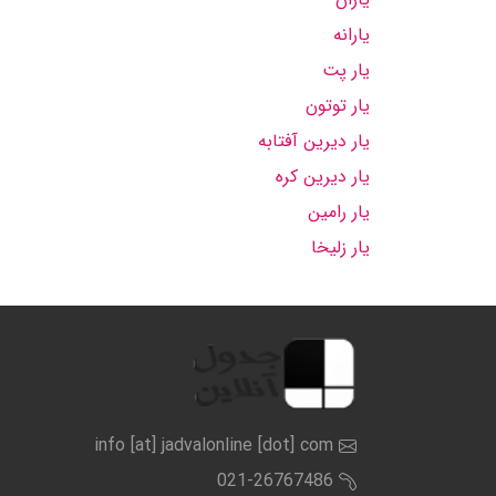
یارانه
یار پت
یار توتون
یار دیرین آفتابه
یار دیرین کره
یار رامین
یار زلیخا
info [at] jadvalonline [dot] com
021-26767486