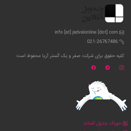
info [at] jadvalonline [dot] com
021-26767486
کلیه حقوق برای شرکت صفر و یک گستر آریا محفوظ است
خوراک جدول کلمات