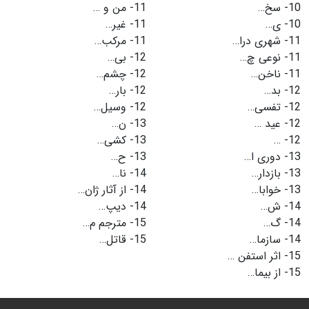
10-
سخ…
11-
من و …
10-
ی…
11-
غیر…
11-
شهری درا…
11-
مرکب…
11-
نوعی چ…
12-
بی…
11-
ناخن…
12-
چشم…
12-
بد…
12-
بار…
12-
تفسی…
12-
وسیل…
12-
عید …
13-
ن…
12-
…
13-
کشی…
13-
دوری ا…
13-
ح…
13-
بازدار…
14-
نا…
13-
خوابا…
14-
از آثار ژان…
14-
ش…
14-
دیپ…
14-
گ…
15-
مترجم م…
14-
سازما…
15-
قاتل…
15-
اثر استفن …
15-
از بیما…