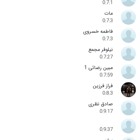
0:7:1
مات
0:7:3
فاطمه خسروی
0:7:3
نیلوفر مجمع
0:7:27
مبین رضائی 1
0:7:59
فراز فرزین
0:8:3
صادق نظری
0:9:17
0:9:37