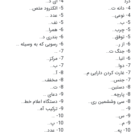
درد
4-
ای د…
4-
دانه ت…
5-
الکترود متص…
4-
نوعی…
5-
عدد …
5-
ب…
5-
نف…
5-
چرب…
6-
همرا…
5-
توفق…
6-
بندری د…
6-
از ر…
6-
رسوبی كه به وسیله …
6-
جنگ ت…
7-
…
6-
انبا…
7-
مرکز…
7-
دوا…
7-
ب…
7-
غارت کردن دارایی م…
8-
آ…
7-
جنس…
8-
مخفف…
8-
دستبن…
8-
ت…
8-
پارچه…
9-
دعای …
8-
سی وششمین ری…
9-
دستگاه اعلام خط…
9-
…
9-
ترکیب آه…
9-
س…
10-
…
9-
م…
10-
پ…
10-
په…
10-
عدد…