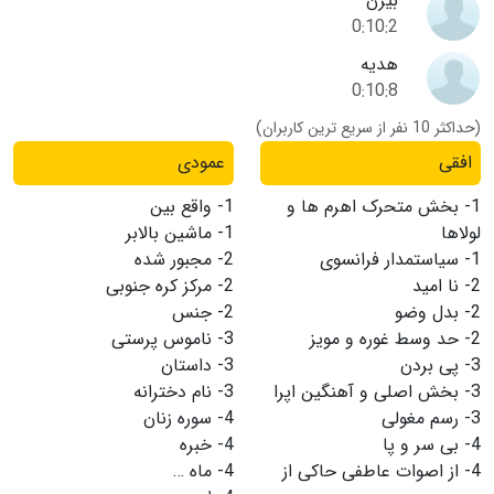
بیژن
0:10:2
هدیه
0:10:8
(حداکثر 10 نفر از سریع ترین کاربران)
افقی
عمودی
1-
بخش متحرک اهرم ها و
1-
واقع بین
لولاها
1-
ماشین بالابر
1-
سیاستمدار فرانسوی
2-
مجبور شده
2-
نا امید
2-
مرکز کره جنوبی
2-
بدل وضو
2-
جنس
2-
حد وسط غوره و مویز
3-
ناموس پرستی
3-
پی بردن
3-
داستان
3-
بخش اصلی و آهنگین اپرا
3-
نام دخترانه
3-
رسم مغولی
4-
سوره زنان
4-
بی سر و پا
4-
خبره
4-
از اصوات عاطفی حاکی از
4-
ماه …