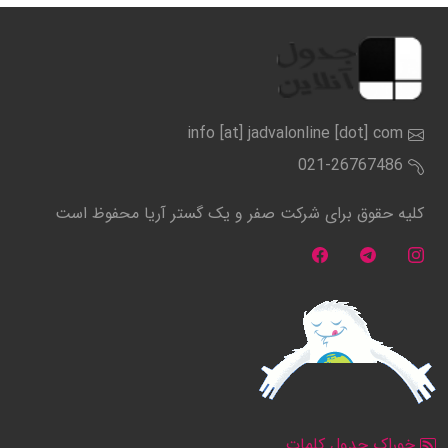
info [at] jadvalonline [dot] com
021-26767486
کلیه حقوق برای شرکت صفر و یک گستر آریا محفوظ است
خوراک جدول کلمات