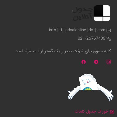
info [at] jadvalonline [dot] com
021-26767486
کلیه حقوق برای شرکت صفر و یک گستر آریا محفوظ است
خوراک جدول کلمات