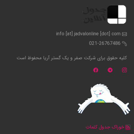
info [at] jadvalonline [dot] com
021-26767486
کلیه حقوق برای شرکت صفر و یک گستر آریا محفوظ است
خوراک جدول کلمات