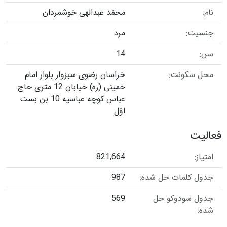
نام:
محمّد عبدالهی خوشمردان
جنسیت:
مرد
سن:
14
محل سکونت:
خراسان رضوی سبزوار بلوار امام
خمینی (ره) خیابان 12 متری حاج
عباس کوچه عباسیه 10 بن بست
اوّل
فعالیت
امتیاز:
821,664
جدول کلمات حل شده:
987
جدول سودوکو حل
569
شده: