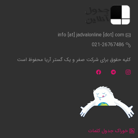
info [at] jadvalonline [dot] com
021-26767486
کلیه حقوق برای شرکت صفر و یک گستر آریا محفوظ است
خوراک جدول کلمات