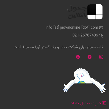
info [at] jadvalonline [dot] com
021-26767486
کلیه حقوق برای شرکت صفر و یک گستر آریا محفوظ است
خوراک جدول کلمات