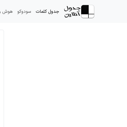
جدول کلمات
سودوکو
هوش و 