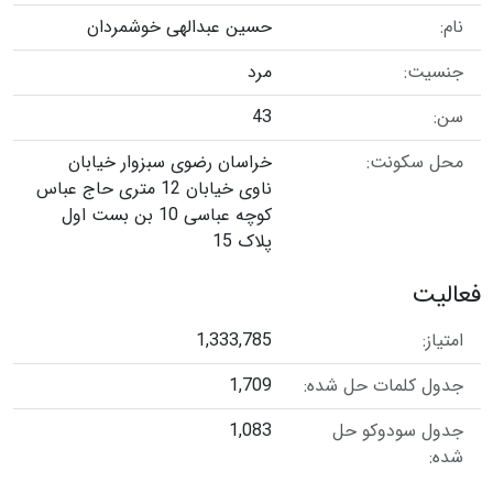
نام:
حسین عبدالهی خوشمردان
جنسیت:
مرد
سن:
43
محل سکونت:
خراسان رضوی سبزوار خیابان
ناوی خیابان 12 متری حاج عباس
کوچه عباسی 10 بن بست اول
پلاک 15
فعالیت
امتیاز:
1,333,785
جدول کلمات حل شده:
1,709
جدول سودوکو حل
1,083
شده: