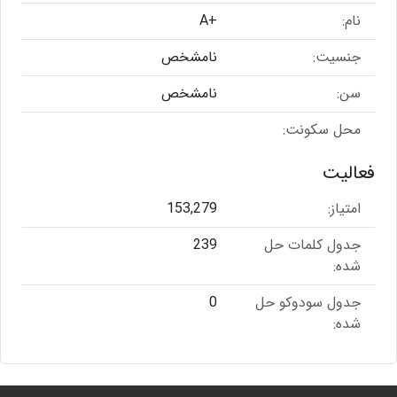
نام:
+A
جنسیت:
نامشخص
سن:
نامشخص
محل سکونت:
فعالیت
امتیاز:
153,279
جدول کلمات حل
239
شده:
جدول سودوکو حل
0
شده: