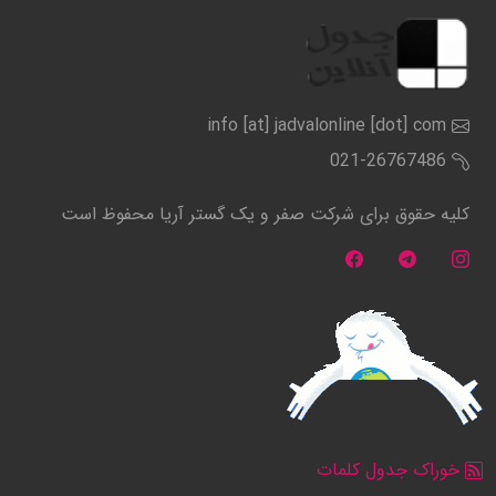
info [at] jadvalonline [dot] com
021-26767486
کلیه حقوق برای شرکت صفر و یک گستر آریا محفوظ است
خوراک جدول کلمات