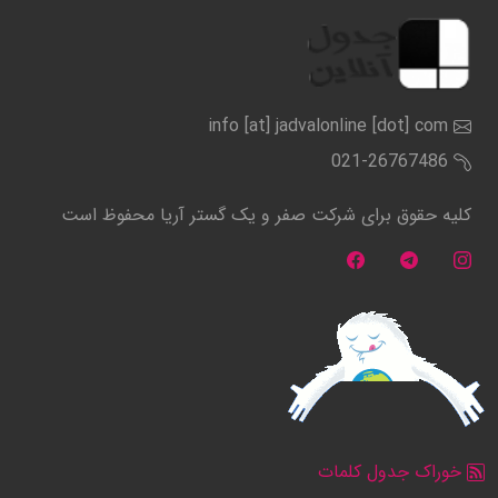
info [at] jadvalonline [dot] com
021-26767486
کلیه حقوق برای شرکت صفر و یک گستر آریا محفوظ است
خوراک جدول کلمات