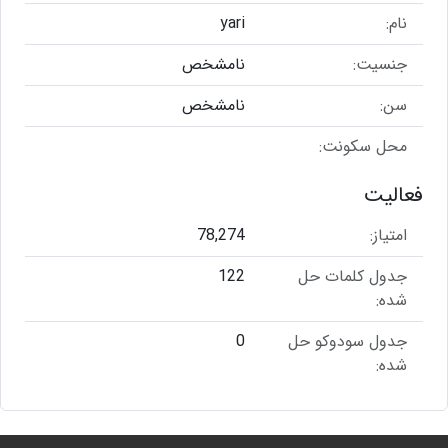
نام:
yari
جنسیت:
نامشخص
سن:
نامشخص
محل سکونت:
فعالیت
امتیاز:
78,274
جدول کلمات حل
122
شده:
جدول سودوکو حل
0
شده: