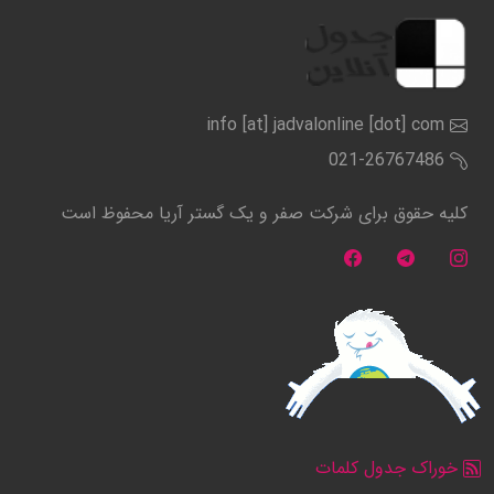
info [at] jadvalonline [dot] com
021-26767486
کلیه حقوق برای شرکت صفر و یک گستر آریا محفوظ است
خوراک جدول کلمات