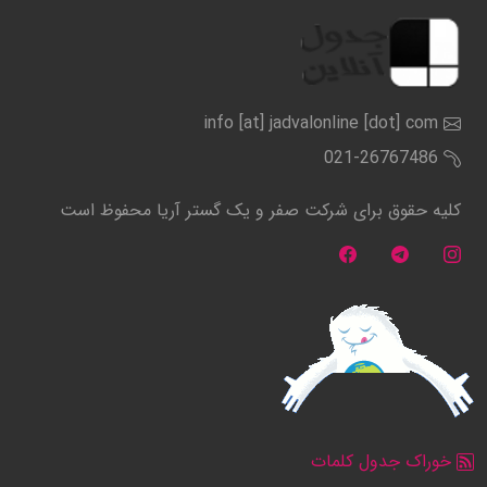
info [at] jadvalonline [dot] com
021-26767486
کلیه حقوق برای شرکت صفر و یک گستر آریا محفوظ است
خوراک جدول کلمات