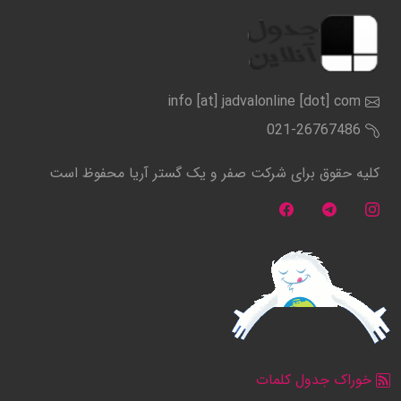
info [at] jadvalonline [dot] com
021-26767486
کلیه حقوق برای شرکت صفر و یک گستر آریا محفوظ است
خوراک جدول کلمات