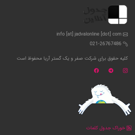
info [at] jadvalonline [dot] com
021-26767486
کلیه حقوق برای شرکت صفر و یک گستر آریا محفوظ است
خوراک جدول کلمات