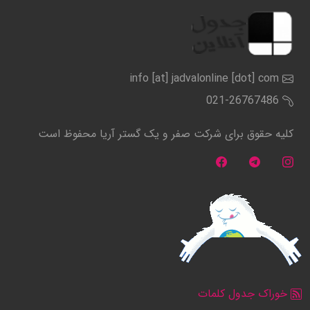
info [at] jadvalonline [dot] com
021-26767486
کلیه حقوق برای شرکت صفر و یک گستر آریا محفوظ است
خوراک جدول کلمات