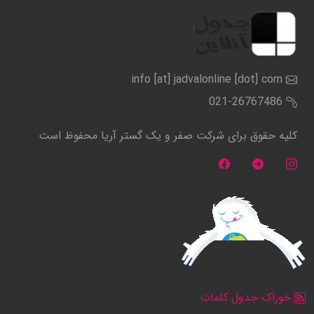
info [at] jadvalonline [dot] com
021-26767486
کلیه حقوق برای شرکت صفر و یک گستر آریا محفوظ است
خوراک جدول کلمات