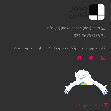
info [at] jadvalonline [dot] com
021-26767486
کلیه حقوق برای شرکت صفر و یک گستر آریا محفوظ است
خوراک جدول کلمات