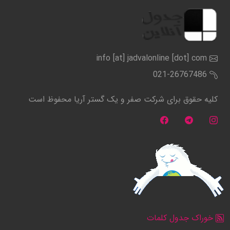
info [at] jadvalonline [dot] com
021-26767486
کلیه حقوق برای شرکت صفر و یک گستر آریا محفوظ است
خوراک جدول کلمات