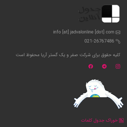
info [at] jadvalonline [dot] com
021-26767486
کلیه حقوق برای شرکت صفر و یک گستر آریا محفوظ است
خوراک جدول کلمات