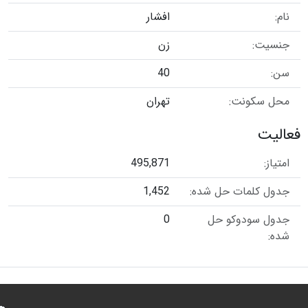
نام:
افشار
جنسیت:
زن
سن:
40
محل سکونت:
تهران
فعالیت
امتیاز:
495,871
جدول کلمات حل شده:
1,452
جدول سودوکو حل
0
شده: