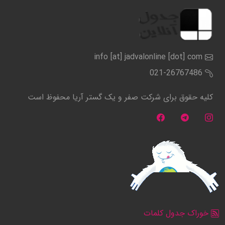
info [at] jadvalonline [dot] com
021-26767486
کلیه حقوق برای شرکت صفر و یک گستر آریا محفوظ است
خوراک جدول کلمات