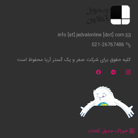
info [at] jadvalonline [dot] com
021-26767486
کلیه حقوق برای شرکت صفر و یک گستر آریا محفوظ است
خوراک جدول کلمات