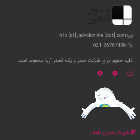
info [at] jadvalonline [dot] com
021-26767486
کلیه حقوق برای شرکت صفر و یک گستر آریا محفوظ است
خوراک جدول کلمات