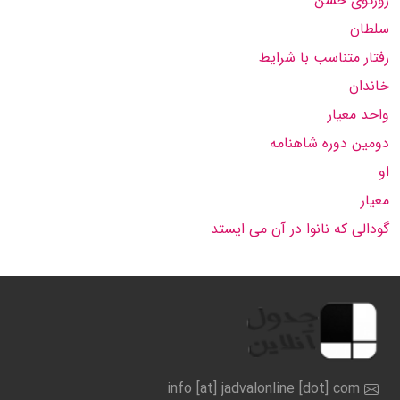
زورگوی خشن
سلطان
رفتار متناسب با شرایط
خاندان
واحد معیار
دومین دوره شاهنامه
او
معیار
گودالی که نانوا در آن می ایستد
info [at] jadvalonline [dot] com