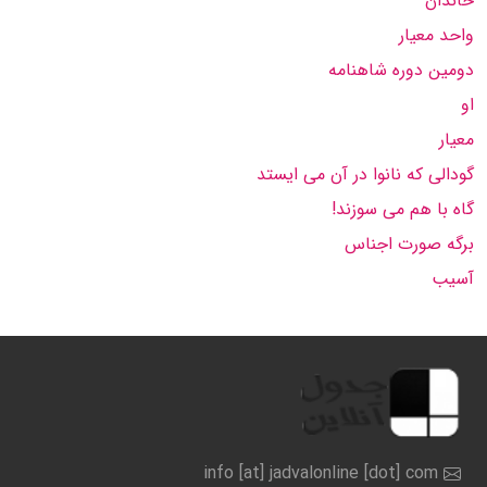
خاندان
واحد معیار
دومین دوره شاهنامه
او
معیار
گودالی که نانوا در آن می ایستد
گاه با هم می سوزند!
برگه صورت اجناس
آسیب
info [at] jadvalonline [dot] com